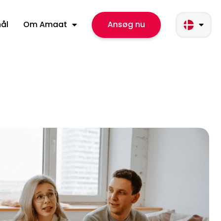
mål
Om Amaat
Ansøg nu