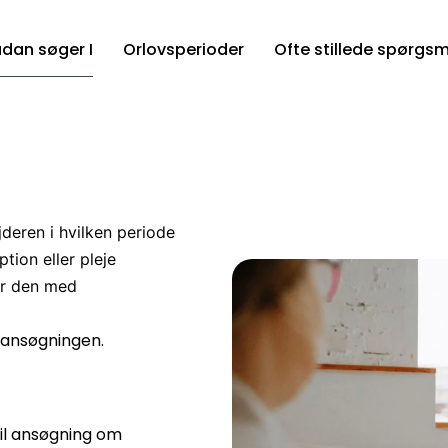
dan søger I
Orlovsperioder
Ofte stillede spørgs
deren i hvilken periode
tion eller pleje
or den med
 ansøgningen.
il ansøgning om