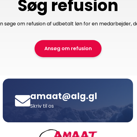
Søg refusion
n søge om refusion af udbetalt løn for en medarbejder, der
Ansøg om refusion
amaat@alg.gl
Skriv til os