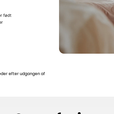
r født
ler
eder efter udgangen af